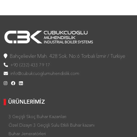
Bahçelievler Mah. 428 Sok. No:6 Torbalı İzmir / Turkiye
+90 (232) 433 79 17
info@cubukcuoglumuhendislik.com
ÜRÜNLERİMİZ
3 Geçişli Skoç Buhar Kazanları
Özel Dizayn 3 Geçişli Sulu Etkili Buhar kazanı
Buhar Jeneratörleri