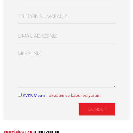
KVKK Metnini
okudum ve kabul ediyorum.
GÖNDER
SERTİFİKALAR
& BELGELER