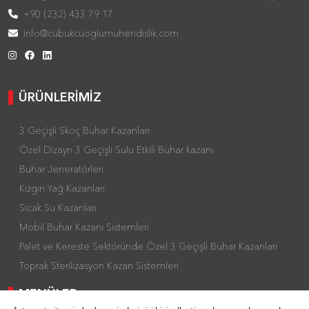
+90 (232) 433 79 17
info@cubukcuoglumuhendislik.com
ÜRÜNLERİMİZ
3 Geçişli Skoç Buhar Kazanları
Özel Dizayn 3 Geçişli Sulu Etkili Buhar kazanı
Buhar Jeneratörleri
Kızgın Yağ Kazanları
Sıcak Su Kazanları
Mobil Buhar Kazanı Sistemleri
Palet ve Kereste Sektöründe Özel 3 Geçişli Buhar Kazanları
Toprak Sterilizasyon Kazan Sistemleri
MENÜLER