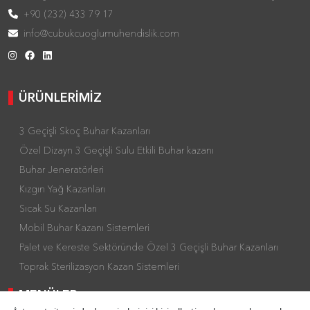
+90 (232) 433 79 17
info@cubukcuoglumuhendislik.com
ÜRÜNLERİMİZ
3 Geçişli Skoç Buhar Kazanları
Özel Dizayn 3 Geçişli Sulu Etkili Buhar kazanı
Buhar Jeneratörleri
Kızgın Yağ Kazanları
Sıcak Su Kazanları
Mobil Buhar Kazanı Sistemleri
Palet ve Kereste Sektöründe Özel 3 Geçişli Buhar Kazanları
Toprak Sterilizasyon Kazan Sistemleri
MENÜLER