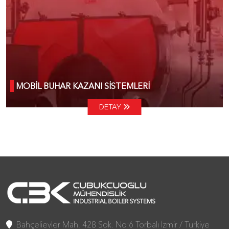
MOBİL BUHAR KAZANI SİSTEMLERİ
DETAY
Bahçelievler Mah. 428 Sok. No:6 Torbalı İzmir / Turkiye