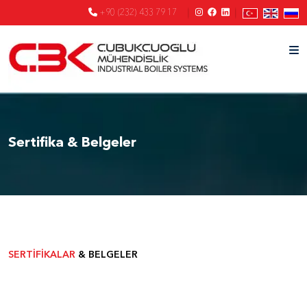
+90 (232) 433 79 17
Sertifika & Belgeler
SERTİFİKALAR
& BELGELER