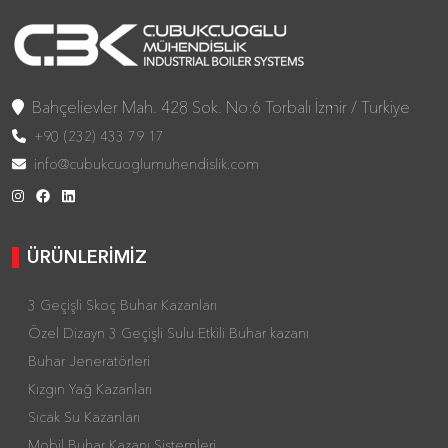
Bahçelievler Mah. 428 Sok. No:6 Torbalı İzmir / Turkiye
+90 (232) 433 79 17
info@cubukcuoglumuhendislik.com
ÜRÜNLERİMİZ
3 Geçişli Skoç Buhar Kazanları
Özel Dizayn 3 Geçişli Sulu Etkili Buhar kazanı
Buhar Jeneratörleri
Kızgın Yağ Kazanları
Sıcak Su Kazanları
Mobil Buhar Kazanı Sistemleri